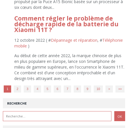
propulsé par la Puce A15 Bionic basée sur un processeur à
six cœurs dont deux...
Comment régler le problème de
décharge rapide de la batterie du
Xiaomi 11T ?
12 octobre 2022 ( #
Dépannage et réparation
, #
Téléphonie
mobile
)
Au début de cette année 2022, la marque chinoise de plus
en plus populaire en Europe, lance son Smartphone de
milieu de gamme supérieure, en l'occurrence le Xiaomi 11T.
Ce combiné est d'une conception irréprochable et d'un
design très attrayant avec un...
1
2
3
4
5
6
7
8
9
10
>
>>
RECHERCHE