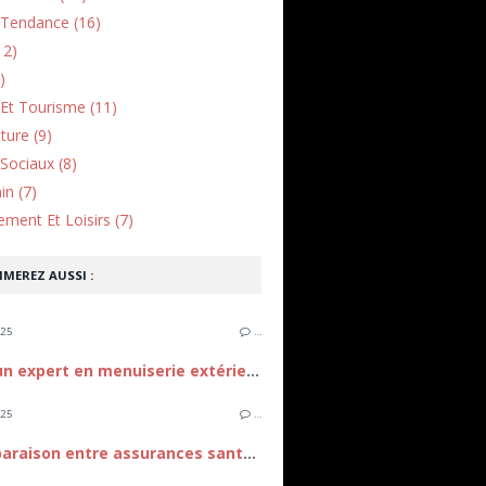
Tendance (16)
12)
)
Et Tourisme (11)
lture (9)
Sociaux (8)
in (7)
ement Et Loisirs (7)
IMEREZ AUSSI :
025
…
Choisir un expert en menuiserie extérieure
025
…
La comparaison entre assurances santé et mutualistes