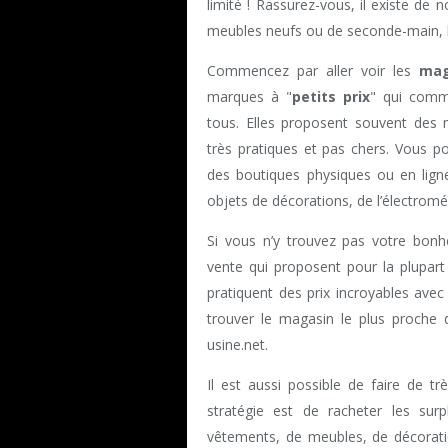
limité ! Rassurez-vous, il existe d
meubles neufs ou de seconde-main, be
Commencez par aller voir les
mag
marques à "
petits prix
" qui comme
tous. Elles proposent souvent des
très pratiques et pas chers. Vous po
des boutiques physiques ou en lign
objets de décorations, de l’électrom
Si vous n’y trouvez pas votre bonh
vente qui proposent pour la plupar
pratiquent des prix incroyables ave
trouver le magasin le plus proche 
usine.net.
Il est aussi possible de faire de t
stratégie est de racheter les sur
vêtements, de meubles, de décorati