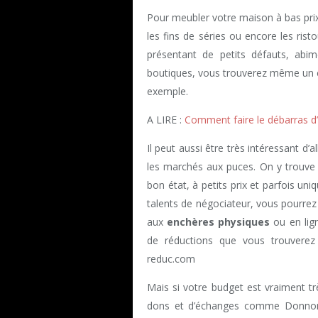
Pour meubler votre maison à bas pr
les fins de séries ou encore les rist
présentant de petits défauts, abim
boutiques, vous trouverez même un co
exemple.
A LIRE :
Comment faire le débarras d
Il peut aussi être très intéressant d’a
les marchés aux puces. On y trouve 
bon état, à petits prix et parfois un
talents de négociateur, vous pourrez f
aux
enchères physiques
ou en lig
de réductions que vous trouver
reduc.com
Mais si votre budget est vraiment trè
dons et d’échanges comme Donnons