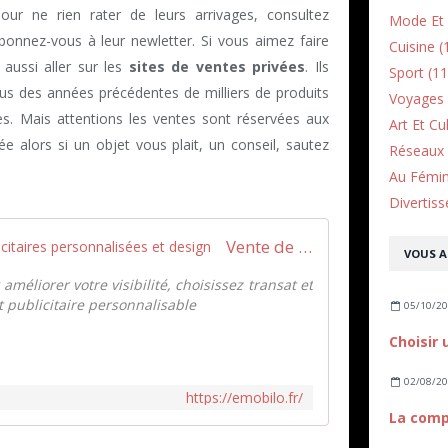
Pour ne rien rater de leurs arrivages, consultez
Mode Et 
abonnez-vous à leur newletter. Si vous aimez faire
Cuisine (
aussi aller sur les
sites de ventes privées
. Ils
Sport (11
dus des années précédentes de milliers de produits
Voyages 
s. Mais attentions les ventes sont réservées aux
Art Et Cu
e alors si un objet vous plait, un conseil, sautez
Réseaux 
Au Fémin
Divertiss
Vente de transat et chaises publicitaires personnalisées et design
VOUS A
méliorer votre visibilité, choisissez transat et
t publicitaire personnalisable
05/10/2
02/08/2
https://emobilo.fr/