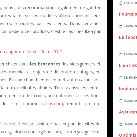
17/02/2
ix, nous vous recommandons également de guetter
ournes faites sur les modèles d’expositions et ceux
és ou retournés par les clients. Dans certaines
21/08/2
in dédié à ces produits. C’est le cas chez Ikéa par
Le fonc
’un appartement sur Reims 51 ?
15/06/2
ller chiner dans
les brocantes
, les vide-greniers et
des meubles et objets de décoration vintages, en
23/10/2
iques. En cherchant bien et en mettant en avant vos
aire d’excellentes affaires. Tentez aussi les ventes
ne ou encore les codes promotionnels et les bons
20/08/2
ez des sites comme
radins.com
, reduc.fr ou ma-
s serré, il est possible de passer par des sites de
20/08/2
.org, donne.consoglobe.com, co-recyclage.com,