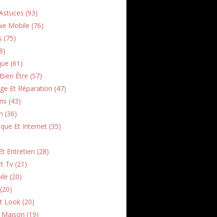
Astuces (93)
ie Mobile (76)
s (75)
8)
que (61)
Bien Être (57)
e Et Réparation (47)
ns (43)
h (36)
que Et Internet (35)
t Entretien (28)
t Tv (21)
le (20)
(20)
t Look (20)
n Maison (19)