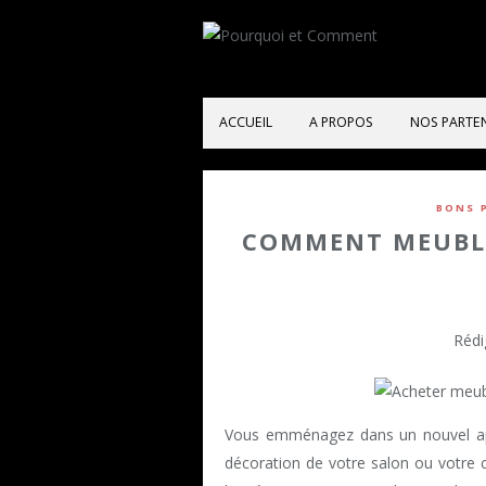
ACCUEIL
A PROPOS
NOS PARTE
BONS 
COMMENT MEUBLE
Rédi
Vous emménagez dans un nouvel ap
décoration de votre salon ou votre