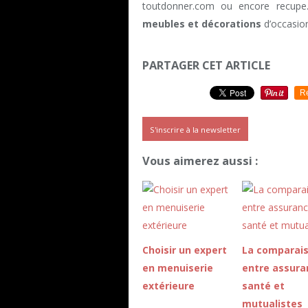
toutdonner.com ou encore recupe.
meubles et décorations
d’occasio
PARTAGER CET ARTICLE
R
S'inscrire à la newsletter
Vous aimerez aussi :
Choisir un expert
La comparai
en menuiserie
entre assura
extérieure
santé et
mutualistes