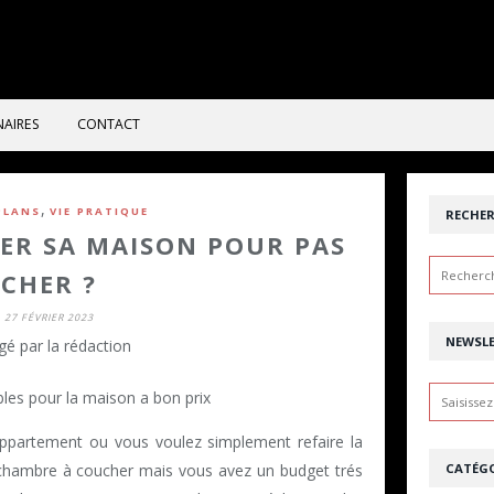
NAIRES
CONTACT
,
PLANS
VIE PRATIQUE
RECHE
R SA MAISON POUR PAS
CHER ?
27 FÉVRIER 2023
NEWSL
gé par la rédaction
partement ou vous voulez simplement refaire la
CATÉGO
 chambre à coucher mais vous avez un budget trés