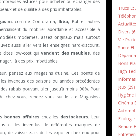
e nombreuses astuces pour acheter ou échanger des
Trucs Et 
aux et de qualité à des prix imbattables.
Téléphon
asins
comme Conforama,
Ikéa
, But et autres
Actualité
rcialisent du mobilier abordable et accessible à
Divers (6
 modèles modernes, assez originaux mais surtout
Vie Prati
uvez aussi aller vers les enseignes hard-discount,
Santé Et 
e dites low-cost qui
vendent des meubles
, des
Dépannag
énager…à des prix imbattables.
Bons Pla
High Tec
eur, pensez aux magasins d’usine. Ces points de
Informati
t les invendus des saisons ou années précédentes
Jeux (29)
c des rabais pouvant aller jusqu’à moins 90%. Pour
Hygiène E
de chez vous, rendez vous sur le site Magasins-
Cinéma E
Automobi
rès
bonnes affaires
chez les
destockeurs
. Leur
Ecologie 
plus et les invendus de différentes marques de
Beauté E
on, de vaisselle…et de les exposer chez eux pour
Entretie