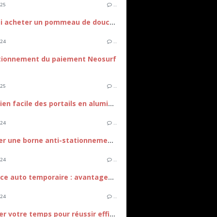
025
…
Pourquoi acheter un pommeau de douche anti calcaire ?
024
…
tionnement du paiement Neosurf
025
…
L'entretien facile des portails en aluminium
024
…
Implanter une borne anti-stationnement devant sa maison
024
…
Assurance auto temporaire : avantages et flexibilité
024
…
Optimiser votre temps pour réussir efficacement