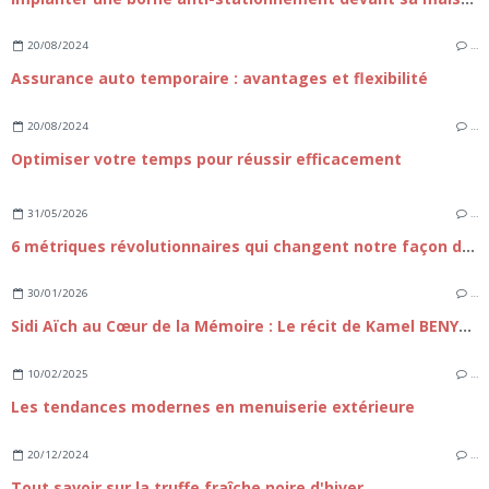
20/08/2024
…
Assurance auto temporaire : avantages et flexibilité
20/08/2024
…
Optimiser votre temps pour réussir efficacement
31/05/2026
…
6 métriques révolutionnaires qui changent notre façon de prédire les résultats sportifs
30/01/2026
…
Sidi Aïch au Cœur de la Mémoire : Le récit de Kamel BENYAA et la résilience de l'Algérie
10/02/2025
…
Les tendances modernes en menuiserie extérieure
20/12/2024
…
Tout savoir sur la truffe fraîche noire d'hiver