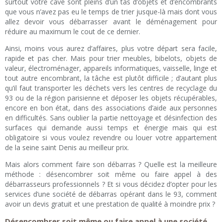
surtout votre cave sont pleins d’un tas d’objets et d’encombrants
que vous n’avez pas eu le temps de trier jusque-là mais dont vous
allez devoir vous débarrasser avant le déménagement pour
réduire au maximum le cout de ce dernier.
Ainsi, moins vous aurez d’affaires, plus votre départ sera facile,
rapide et pas cher. Mais pour trier meubles, bibelots, objets de
valeur, électroménager, appareils informatiques, vaisselle, linge et
tout autre encombrant, la tâche est plutôt difficile ; d’autant plus
qu’il faut transporter les déchets vers les centres de recyclage du
93 ou de la région parisienne et déposer les objets récupérables,
encore en bon état, dans des associations d’aide aux personnes
en difficultés. Sans oublier la partie nettoyage et désinfection des
surfaces qui demande aussi temps et énergie mais qui est
obligatoire si vous voulez revendre ou louer votre appartement
de la seine saint Denis au meilleur prix.
Mais alors comment faire son débarras ? Quelle est la meilleure
méthode : désencombrer soit même ou faire appel à des
débarrasseurs professionnels ? Et si vous décidez d’opter pour les
services d’une société de débarras opérant dans le 93, comment
avoir un devis gratuit et une prestation de qualité à moindre prix ?
Désencombrer soit même ou faire appel à une société