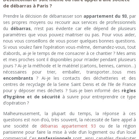
de débarras à Paris ?
Prendre la décision de débarrasser son
appartement du 93
, par
ses propres moyens ou recourir aux services de professionnels
du
débarras
, n’est pas évidente car elle dépend de plusieurs
paramètres que vous pouvez maitriser ou pas. Pour vous aider,
nous vous conseillons de vous poser quelques bonnes questions.
Si vous voulez faire l’opération vous-même, demandez-vous, tout
d’abords, ai-je le temps de me consacrer à ce chantier ? Mes amis
et mes proches sont il disponibles pour m’aider pendant plusieurs
jours ? Ai-je la méthode et le matériel (cartons, bennes, camion…)
nécessaires pour trier, emballer, transporter…tous mes
encombrants
? Ai-je les contacts des déchetteries et des
centres de recyclage de la Seine Saint Denis et de l’Ile de France
pour y déposer mes déchets ? Suis-je bien informé des
règles
d’hygiène et de sécurité
à suivre pour entreprendre ce type
d’opération ?
Malheureusement, la plupart du temps, la réponse à ces
questions est non d’où, très souvent, la nécessité de faire appel à
une société de
débarras appartement 93
ou de la région
parisienne pour faire la mise à vide d’un logement ou d’un local
commercial. Ces
professionnels
sont, ainsi, capables d’exécuter