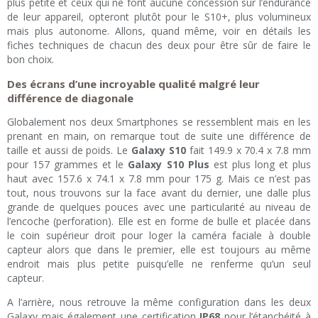
plus petite et ceux qui ne font aucune concession sur l’endurance
de leur appareil, opteront plutôt pour le S10+, plus volumineux
mais plus autonome. Allons, quand même, voir en détails les
fiches techniques de chacun des deux pour être sûr de faire le
bon choix.
Des écrans d’une incroyable qualité malgré leur
différence de diagonale
Globalement nos deux Smartphones se ressemblent mais en les
prenant en main, on remarque tout de suite une différence de
taille et aussi de poids. Le
Galaxy S10
fait 149.9 x 70.4 x 7.8 mm
pour 157 grammes et le
Galaxy S10 Plus
est plus long et plus
haut avec 157.6 x 74.1 x 7.8 mm pour 175 g. Mais ce n’est pas
tout, nous trouvons sur la face avant du dernier, une dalle plus
grande de quelques pouces avec une particularité au niveau de
l’encoche (perforation). Elle est en forme de bulle et placée dans
le coin supérieur droit pour loger la caméra faciale à double
capteur alors que dans le premier, elle est toujours au même
endroit mais plus petite puisqu’elle ne renferme qu’un seul
capteur.
A l’arrière, nous retrouve la même configuration dans les deux
Galaxy mais également une certification
IP68
pour l’étanchéité à