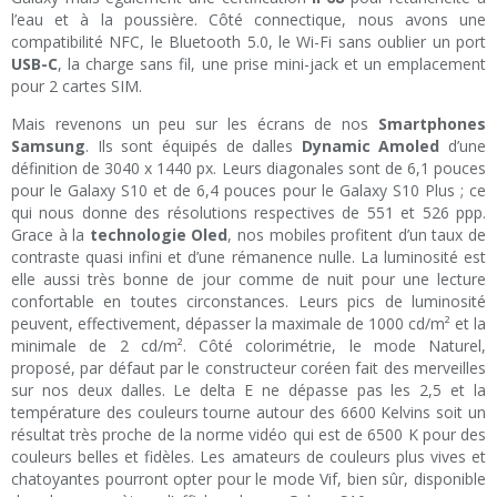
l’eau et à la poussière. Côté connectique, nous avons une
compatibilité NFC, le Bluetooth 5.0, le Wi-Fi sans oublier un port
USB-C
, la charge sans fil, une prise mini-jack et un emplacement
pour 2 cartes SIM.
Mais revenons un peu sur les écrans de nos
Smartphones
Samsung
. Ils sont équipés de dalles
Dynamic Amoled
d’une
définition de 3040 x 1440 px. Leurs diagonales sont de 6,1 pouces
pour le Galaxy S10 et de 6,4 pouces pour le Galaxy S10 Plus ; ce
qui nous donne des résolutions respectives de 551 et 526 ppp.
Grace à la
technologie Oled
, nos mobiles profitent d’un taux de
contraste quasi infini et d’une rémanence nulle. La luminosité est
elle aussi très bonne de jour comme de nuit pour une lecture
confortable en toutes circonstances. Leurs pics de luminosité
peuvent, effectivement, dépasser la maximale de 1000 cd/m² et la
minimale de 2 cd/m². Côté colorimétrie, le mode Naturel,
proposé, par défaut par le constructeur coréen fait des merveilles
sur nos deux dalles. Le delta E ne dépasse pas les 2,5 et la
température des couleurs tourne autour des 6600 Kelvins soit un
résultat très proche de la norme vidéo qui est de 6500 K pour des
couleurs belles et fidèles. Les amateurs de couleurs plus vives et
chatoyantes pourront opter pour le mode Vif, bien sûr, disponible