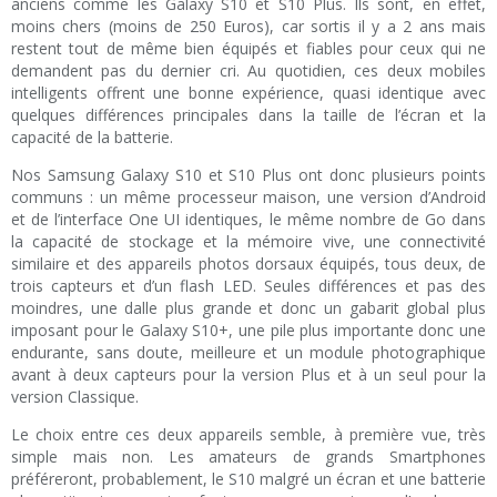
anciens comme les Galaxy S10 et S10 Plus. Ils sont, en effet,
moins chers (moins de 250 Euros), car sortis il y a 2 ans mais
restent tout de même bien équipés et fiables pour ceux qui ne
demandent pas du dernier cri. Au quotidien, ces deux mobiles
intelligents offrent une bonne expérience, quasi identique avec
quelques différences principales dans la taille de l’écran et la
capacité de la batterie.
Nos Samsung Galaxy S10 et S10 Plus ont donc plusieurs points
communs : un même processeur maison, une version d’Android
et de l’interface One UI identiques, le même nombre de Go dans
la capacité de stockage et la mémoire vive, une connectivité
similaire et des appareils photos dorsaux équipés, tous deux, de
trois capteurs et d’un flash LED. Seules différences et pas des
moindres, une dalle plus grande et donc un gabarit global plus
imposant pour le Galaxy S10+, une pile plus importante donc une
endurante, sans doute, meilleure et un module photographique
avant à deux capteurs pour la version Plus et à un seul pour la
version Classique.
Le choix entre ces deux appareils semble, à première vue, très
simple mais non. Les amateurs de grands Smartphones
préféreront, probablement, le S10 malgré un écran et une batterie