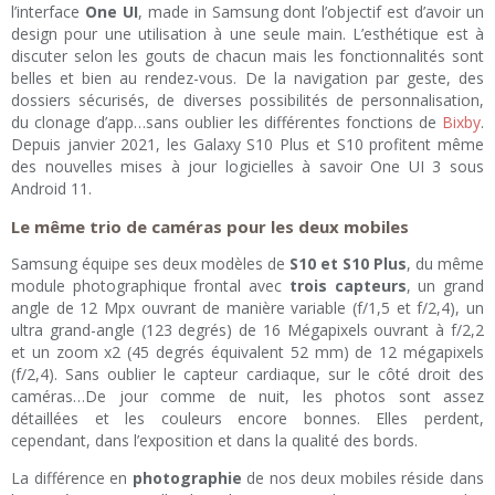
l’interface
One UI
, made in Samsung dont l’objectif est d’avoir un
design pour une utilisation à une seule main. L’esthétique est à
discuter selon les gouts de chacun mais les fonctionnalités sont
belles et bien au rendez-vous. De la navigation par geste, des
dossiers sécurisés, de diverses possibilités de personnalisation,
du clonage d’app…sans oublier les différentes fonctions de
Bixby
.
Depuis janvier 2021, les Galaxy S10 Plus et S10 profitent même
des nouvelles mises à jour logicielles à savoir One UI 3 sous
Android 11.
Le même trio de caméras pour les deux mobiles
Samsung équipe ses deux modèles de
S10 et S10 Plus
, du même
module photographique frontal avec
trois capteurs
, un grand
angle de 12 Mpx ouvrant de manière variable (f/1,5 et f/2,4), un
ultra grand-angle (123 degrés) de 16 Mégapixels ouvrant à f/2,2
et un zoom x2 (45 degrés équivalent 52 mm) de 12 mégapixels
(f/2,4). Sans oublier le capteur cardiaque, sur le côté droit des
caméras…De jour comme de nuit, les photos sont assez
détaillées et les couleurs encore bonnes. Elles perdent,
cependant, dans l’exposition et dans la qualité des bords.
La différence en
photographie
de nos deux mobiles réside dans