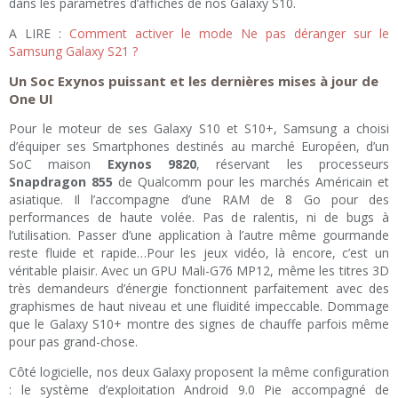
dans les paramètres d’affiches de nos Galaxy S10.
A LIRE :
Comment activer le mode Ne pas déranger sur le
Samsung Galaxy S21 ?
Un Soc Exynos puissant et les dernières mises à jour de
One UI
Pour le moteur de ses Galaxy S10 et S10+, Samsung a choisi
d’équiper ses Smartphones destinés au marché Européen, d’un
SoC maison
Exynos 9820
, réservant les processeurs
Snapdragon 855
de Qualcomm pour les marchés Américain et
asiatique. Il l’accompagne d’une RAM de 8 Go pour des
performances de haute volée. Pas de ralentis, ni de bugs à
l’utilisation. Passer d’une application à l’autre même gourmande
reste fluide et rapide…Pour les jeux vidéo, là encore, c’est un
véritable plaisir. Avec un GPU Mali-G76 MP12, même les titres 3D
très demandeurs d’énergie fonctionnent parfaitement avec des
graphismes de haut niveau et une fluidité impeccable. Dommage
que le Galaxy S10+ montre des signes de chauffe parfois même
pour pas grand-chose.
Côté logicielle, nos deux Galaxy proposent la même configuration
: le système d’exploitation Android 9.0 Pie accompagné de