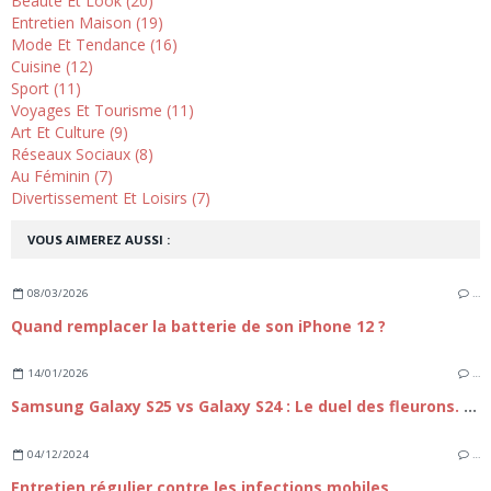
Beauté Et Look (20)
Entretien Maison (19)
Mode Et Tendance (16)
Cuisine (12)
Sport (11)
Voyages Et Tourisme (11)
Art Et Culture (9)
Réseaux Sociaux (8)
Au Féminin (7)
Divertissement Et Loisirs (7)
VOUS AIMEREZ AUSSI :
08/03/2026
…
Quand remplacer la batterie de son iPhone 12 ?
14/01/2026
…
Samsung Galaxy S25 vs Galaxy S24 : Le duel des fleurons. Faut-il passer à la nouvelle génération ?
04/12/2024
…
Entretien régulier contre les infections mobiles