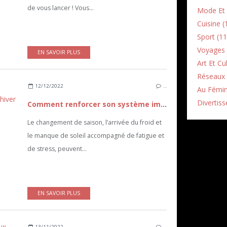
de vous lancer ! Vous...
Mode Et 
Cuisine (
Sport (11
Voyages 
EN SAVOIR PLUS
Art Et Cu
Réseaux 
12/12/2022
…
Au Fémin
Divertiss
Comment renforcer son système immunitaire pour rester en forme en hiver ?
Le changement de saison, l’arrivée du froid et
le manque de soleil accompagné de fatigue et
de stress, peuvent...
EN SAVOIR PLUS
13/11/2022
…