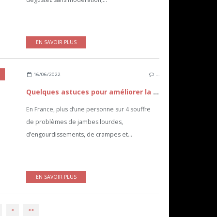
EN SAVOIR PLUS
16/06/2022
…
Quelques astuces pour améliorer la circulation veineuse
En France, plus d’une personne sur 4 souffre
de problèmes de jambes lourdes,
d’engourdissements, de crampes et...
EN SAVOIR PLUS
>
>>