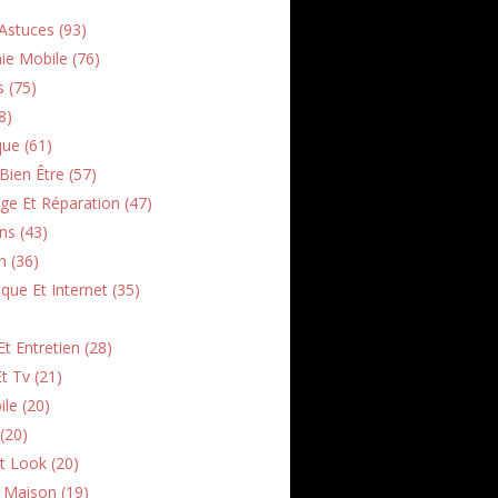
Astuces (93)
ie Mobile (76)
s (75)
8)
que (61)
Bien Être (57)
e Et Réparation (47)
ns (43)
h (36)
que Et Internet (35)
t Entretien (28)
t Tv (21)
le (20)
(20)
t Look (20)
n Maison (19)