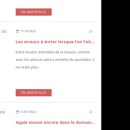
EN SAVOIR PLUS
17/10/2022
…
Les erreurs à éviter lorsque l’on fait du sport à la maison
Entre boulot, entretien de la maison, sorties
avec les amis et autres activités du quotidien, il
ne reste plus...
EN SAVOIR PLUS
31/07/2022
…
Apple innove encore dans le domaine de la santé