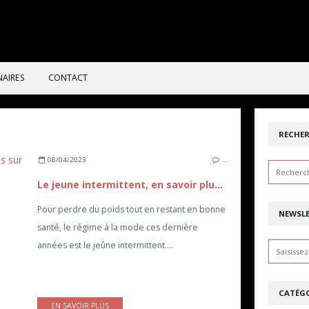
NAIRES
CONTACT
RECHE
08/04/2023
…
Le jeune intermittent, en savoir plus sur ce régime un peu particulier
Pour perdre du poids tout en restant en bonne
NEWSL
santé, le régime à la mode ces dernière
années est le jeûne intermittent....
CATÉGO
EN SAVOIR PLUS