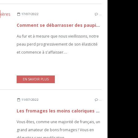
17/07/2022
…
Comment se débarrasser des paupières tombantes ?
Au fur et à mesure que nous vieillissons, notre
peau perd progressivement de son élasticité
et commence à s'affaisser....
EN SAVOIR PLUS
11/07/2022
…
Les fromages les moins caloriques pour des repas healthy
Vous êtes, comme une majorité de français, un
grand amateur de bons fromages ! Vous en
dégustez sans modération,...