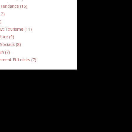
Tendance (16)
12)
)
Et Tourisme (11)
lture (9)
Sociaux (8)
in (7)
ement Et Loisirs (7)