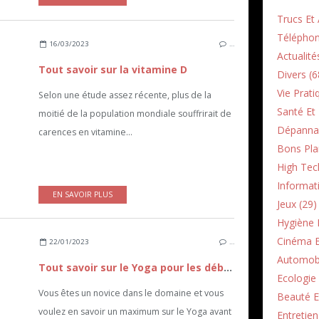
Trucs Et 
Téléphon
16/03/2023
…
Actualité
Tout savoir sur la vitamine D
Divers (6
Vie Prati
Selon une étude assez récente, plus de la
Santé Et 
moitié de la population mondiale souffrirait de
Dépannag
carences en vitamine...
Bons Pla
High Tec
Informati
EN SAVOIR PLUS
Jeux (29)
Hygiène E
Cinéma E
22/01/2023
…
Automobi
Tout savoir sur le Yoga pour les débutants
Ecologie 
Vous êtes un novice dans le domaine et vous
Beauté E
voulez en savoir un maximum sur le Yoga avant
Entretie