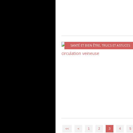
SANTÉ ET BIEN ÊTRE
,
TRUCS ET ASTUCES
<<
<
1
2
3
4
5