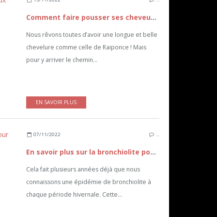
Comment faire pousser ses cheveux rapidement ?
Nous rêvons toutes d’avoir une longue et belle
chevelure comme celle de Raiponce ! Mais
pour y arriver le chemin...
EN SAVOIR PLUS
07/11/2022
…
En savoir plus sur la bronchiolite pour mieux la soigner et la prévenir
Cela fait plusieurs années déjà que nous
connaissons une épidémie de bronchiolite à
chaque période hivernale. Cette...