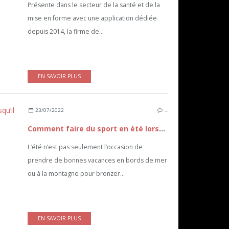
Présente dans le secteur de la santé et de la
mise en forme avec une application dédiée
depuis 2014, la firme de...
EN SAVOIR PLUS
23/07/2022
…
Comment faire du sport en été lorsqu’il fait très chaud ?
L’été n’est pas seulement l’occasion de
prendre de bonnes vacances en bords de mer
ou à la montagne pour bronzer...
EN SAVOIR PLUS