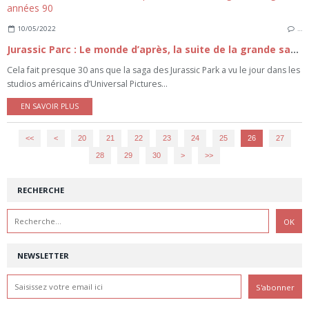
10/05/2022
…
Jurassic Parc : Le monde d’après, la suite de la grande saga des années 90
Cela fait presque 30 ans que la saga des Jurassic Park a vu le jour dans les
studios américains d’Universal Pictures...
EN SAVOIR PLUS
<<
<
10
20
21
22
23
24
25
26
27
28
29
30
>
>>
RECHERCHE
NEWSLETTER