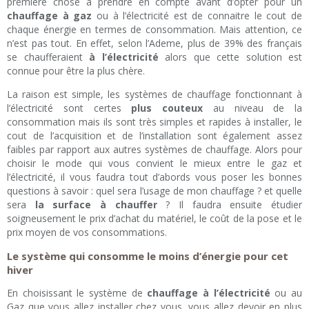
première chose à prendre en compte avant d’opter pour un
chauffage à gaz
ou à l’électricité est de connaitre le cout de
chaque énergie en termes de consommation. Mais attention, ce
n’est pas tout. En effet, selon l’Ademe, plus de 39% des français
se chaufferaient
à l’électricité
alors que cette solution est
connue pour être la plus chère.
La raison est simple, les systèmes de chauffage fonctionnant à
l’électricité sont certes
plus couteux
au niveau de la
consommation mais ils sont très simples et rapides à installer, le
cout de l’acquisition et de l’installation sont également assez
faibles par rapport aux autres systèmes de chauffage. Alors pour
choisir le mode qui vous convient le mieux entre le gaz et
l’électricité, il vous faudra tout d’abords vous poser les bonnes
questions à savoir : quel sera l’usage de mon chauffage ? et quelle
sera
la surface à chauffer
? Il faudra ensuite étudier
soigneusement le prix d’achat du matériel, le coût de la pose et le
prix moyen de vos consommations.
Le système qui consomme le moins d’énergie pour cet
hiver
En choisissant le système de
chauffage à l’électricité
ou au
Gaz que vous allez installer chez vous, vous allez devoir en plus