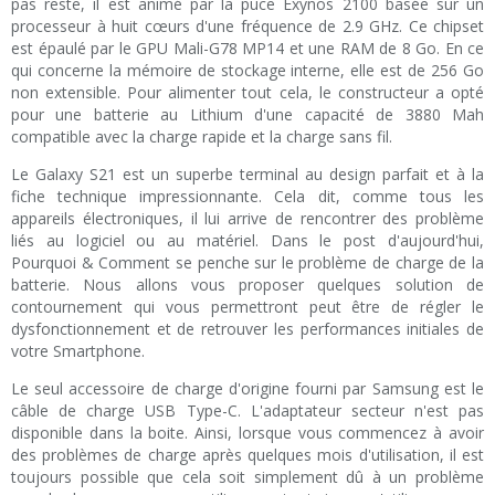
pas reste, il est animé par la puce Exynos 2100 basée sur un
processeur à huit cœurs d'une fréquence de 2.9 GHz. Ce chipset
est épaulé par le GPU Mali-G78 MP14 et une RAM de 8 Go. En ce
qui concerne la mémoire de stockage interne, elle est de 256 Go
non extensible. Pour alimenter tout cela, le constructeur a opté
pour une batterie au Lithium d'une capacité de 3880 Mah
compatible avec la charge rapide et la charge sans fil.
Le Galaxy S21 est un superbe terminal au design parfait et à la
fiche technique impressionnante. Cela dit, comme tous les
appareils électroniques, il lui arrive de rencontrer des problème
liés au logiciel ou au matériel. Dans le post d'aujourd'hui,
Pourquoi & Comment se penche sur le problème de charge de la
batterie. Nous allons vous proposer quelques solution de
contournement qui vous permettront peut être de régler le
dysfonctionnement et de retrouver les performances initiales de
votre Smartphone.
Le seul accessoire de charge d'origine fourni par Samsung est le
câble de charge USB Type-C. L'adaptateur secteur n'est pas
disponible dans la boite. Ainsi, lorsque vous commencez à avoir
des problèmes de charge après quelques mois d'utilisation, il est
toujours possible que cela soit simplement dû à un problème