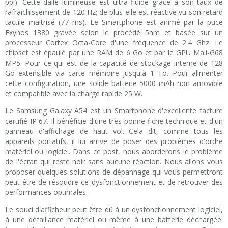
ppi). Cette dalle lumineuse est ultra fluide grâce à son taux de
rafraichissement de 120 Hz; de plus elle est réactive vu son retard
tactile maitrisé (77 ms). Le Smartphone est animé par la puce
Exynos 1380 gravée selon le procédé 5nm et basée sur un
processeur Cortex Octa-Core d'une fréquence de 2.4 Ghz. Le
chipset est épaulé par une RAM de 6 Go et par le GPU Mali-G68
MP5. Pour ce qui est de la capacité de stockage interne de 128
Go extensible via carte mémoire jusqu'à 1 To. Pour alimenter
cette configuration, une solide batterie 5000 mAh non amovible
et compatible avec la charge rapide 25 W.
Le Samsung Galaxy A54 est un Smartphone d'excellente facture
certifié IP 67. Il bénéficie d'une très bonne fiche technique et d'un
panneau d'affichage de haut vol. Cela dit, comme tous les
appareils portatifs, il lui arrive de poser des problèmes d'ordre
matériel ou logiciel. Dans ce post, nous aborderons le problème
de l'écran qui reste noir sans aucune réaction. Nous allons vous
proposer quelques solutions de dépannage qui vous permettront
peut être de résoudre ce dysfonctionnement et de retrouver des
performances optimales.
Le souci d'afficheur peut être dû à un dysfonctionnement logiciel,
à une défaillance matériel ou même à une batterie déchargée.