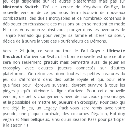
jeu déjà disponible sur les autres plateformes mais pas sur
Nintendo Switch
. Tiré de l’œuvre de Koyoharu Gotōge, la
nouvelle version de ce jeu nous fera découvrir de nouveaux
combattants, des duels incroyables et de nombreux contenus à
débloquer en réussissant des missions ou en se mettant en mode
Histoire. Vous pourrez ainsi vous plonger dans les aventures de
Tanjiro Kamado qui pour venger sa famille et libérer sa sœur,
décide de à suivre la voie des Pourfendeurs de Démons.
Vers le
21 juin
, ce sera au tour de
Fall Guys : Ultimate
Knockout
d’arriver sur Switch. La bonne nouvelle est que ce titre
sera non seulement
gratuit
mais permettra aussi de jouer en
crossplay avec d’autres joueurs connectés sur d’autres
plateformes. On retrouvera donc toutes les petites créatures du
jeu qui s’affrontent dans des battle royale et qui, pour être
qualifiées pour l’épreuve suivante, devront survivre à tous les
pièges jusqu’à atteindre la ligne d’arrivée. Pour cette nouvelle
version, de petits changements avec de nouveaux personnages
et la possibilité de mettre
60 joueurs
en crossplay. Pour ceux qui
ont déjà le jeu, un Legacy Pack vous sera remis avec votre
pseudo, une plaque nominale, des costumes Régalien, Hot-dog
végan et Nain belliqueux, ainsi qu'un Season Pass pour participer
à la saison 1 !