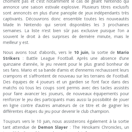
chôment pas et c’est notamment le cas de géant Nintendo qui
annonce une saison estivale explosive. Plusieurs titres exclusifs
sont annoncés en plus d’une panoplie de jeux indépendants très
captivants. Découvrons donc ensemble toutes les nouveautés
Made In Nintendo qui seront disponibles les 3 prochaines
semaines. La liste n’est bien sûr pas exclusive puisque l’on a
souvent le droit à des surprises de dernière minute, mais le
meilleur y est.
Nous avons tout d’abords, vers le
10 juin
, la sortie de
Mario
Strikers
: Battle League Football. Après une absence d’une
quinzaine d’année, le jeu revient pour le plus grand bonheur de
ses fans. Mario et sa bande d’amis et d’ennemis rechaussent leurs
crampons et s’affrontent de nouveau sur les terrains de Football.
Des équipes de 4 joueurs et un gardien se font face dans des
matchs où tous les coups sont permis avec des tacles assistés
pour faire avancer les joueurs, de nouveaux équipements pour
renforcer le jeu des participants mais aussi la possibilité de jouer
en ligne contre d’autres amateurs de ce titre et de gagner les
différentes étapes du jeu pour devenir le club champion.
Toujours vers le 10 juin, nous assisterons également à la sortie
tant attendue de
Demon Slayer
: The Hinokami Chronicles, un