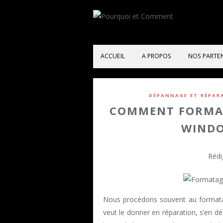
ACCUEIL
A PROPOS
NOS PARTE
DÉPANNAGE ET RÉPAR
COMMENT FORMAT
WINDO
Rédi
Nous procédons souvent au formatag
veut le donner en réparation, s’en 