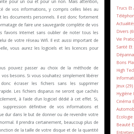
 plante pour un oui et pour un non. Mais attention,
Trucs Et 
ité de vos informations, y compris celles liées au
Téléphon
 et les documents personnels. Il est donc fortement
Actualité
 formatage de faire une sauvegarde complète de vos
Divers (6
 favoris Internet sans oublier de noter tous les
Vie Prati
lui de votre réseau Wifi. Il est aussi important de
Santé Et 
elle, vous aurez les logiciels et les licences pour
Dépannag
Bons Pla
 vous pouvez passer au choix de la méthode de
High Tec
 vos besoins. Si vous souhaitez simplement libérer
Informati
donc écraser les fichiers sans les supprimer
Jeux (29)
rapide. Les fichiers disparus ne seront que cachés
Hygiène E
lement, à l’aide d’un logiciel dédié à cet effet. Si,
Cinéma E
 suppression définitive de vos informations et
Automobi
que dur dans le but de donner ou de revendre votre
Ecologie 
normal. Il prendra certainement, beaucoup plus de
Beauté E
ction de la taille de votre disque et de la quantité
Entretie