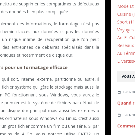
ermettra de supprimer les compartiments défectueux
Mode Et 
n des données bien plus compliquée.
Cuisine (
Sport (11
talement des informations, le formatage n’est pas
Voyages 
 le chemin d’accès aux données et pas les données
Art Et Cu
 un risque infime de récupération que l’on peut
Réseaux 
à des entreprises de débarras spécialisés dans la
Au Fémin
troniques et notamment de disque dur.
Divertiss
ers pour un formatage efficace
VOUS A
qu’il soit, interne, externe, partitionné ou autre, il
 fichier système qui gère le stockage mais aussi la
08/03/2
r un PC fonctionnant sous Windows, vous aurez le
e premier est le système de fichiers par défaut de
 un disque dur principal mais aussi les externes à
03/01/2
 des ordinateurs sous Windows ou Linux. C’est aussi
 un gros fichier comme un film ou une série. Si par
e moins de 4 Go, vous pouvez utilise FAT32, un