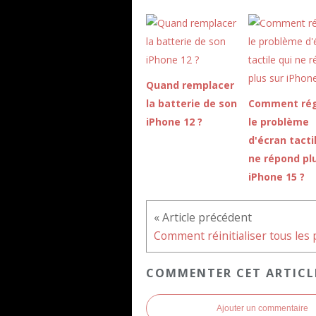
Quand remplacer
la batterie de son
Comment rég
iPhone 12 ?
le problème
d'écran tacti
ne répond pl
iPhone 15 ?
COMMENTER CET ARTICL
Ajouter un commentaire