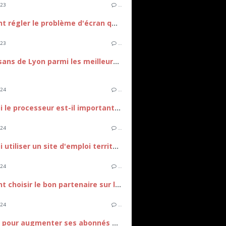
023
…
Comment régler le problème d'écran qui reste noir figé sur le Galaxy A54 ?
023
…
Les artisans de Lyon parmi les meilleurs de France
024
…
Pourquoi le processeur est-il important pour un usage gamer ou pro ?
024
…
Pourquoi utiliser un site d'emploi territorial pour votre recherche d'emploi ?
024
…
Comment choisir le bon partenaire sur les sites de rencontres en ligne ?
024
…
Astuces pour augmenter ses abonnés sur YouTube