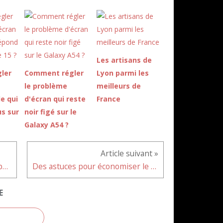
Les artisans de
ler
Comment régler
Lyon parmi les
le problème
meilleurs de
le qui
d'écran qui reste
France
us sur
noir figé sur le
Galaxy A54 ?
Comment réinitialiser tous les paramètres iOS 15 ?
Des astuces pour économiser le carburant de votre voiture
E