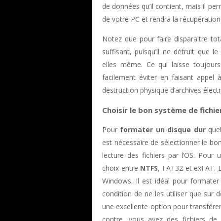
de données qu’il contient, mais il p
de votre PC et rendra la récupératio
Notez que pour faire disparaitre to
suffisant, puisqu’il ne détruit que
elles même. Ce qui laisse toujours
facilement éviter en faisant appel 
destruction physique d’archives élec
Choisir le bon système de fichi
Pour
formater un disque dur
quel 
est nécessaire de sélectionner le bon
lecture des fichiers par l’OS. Pou
choix entre
NTFS
, FAT32 et exFAT. L
Windows. Il est idéal pour formater
condition de ne les utiliser que sur
une excellente option pour transférer
contre, vous avez des fichiers d