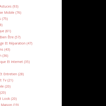
Astuces (93)
ie Mobile (76)
s (75)
8)
que (61)
Bien Être (57)
e Et Réparation (47)
ns (43)
h (36)
que Et Internet (35)
t Entretien (28)
t Tv (21)
le (20)
(20)
t Look (20)
n Maison (19)