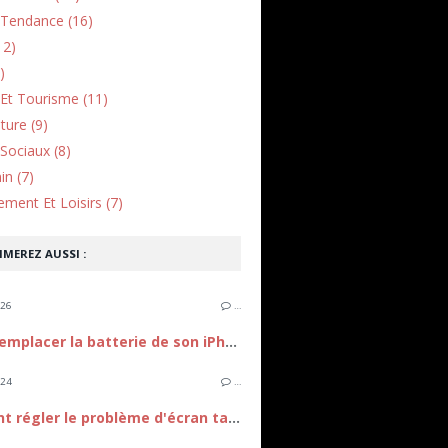
Tendance (16)
12)
)
Et Tourisme (11)
lture (9)
Sociaux (8)
in (7)
ement Et Loisirs (7)
IMEREZ AUSSI :
026
…
Quand remplacer la batterie de son iPhone 12 ?
024
…
Comment régler le problème d'écran tactile qui ne répond plus sur iPhone 15 ?