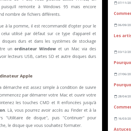
07/11/2
ant puisqu’il remonte à Windows 95 mais encore
d nombre de fichiers différents.
06/09/2
ue à la pomme, il est recommandé d’opter pour le
celui utilisé par défaut sur ce type d’appareil et
s disques durs et dans les systèmes de stockage
ntre un
ordinateur Window
et un Mac via des
03/12/2
oir lecteurs USB, cartes SD et autre disques durs
27/06/2
dinateur Apple
la démarche est assez simple à condition de suivre
Commencez par démarrer votre Mac et ouvrir votre
28/04/2
maintenez les touches CMD et R enfoncées jusqu’à
ion
. Là, vous pourrez avoir accès au Finder et à la
lors "Utilitaire de disque", puis "Continuer" pour
16/03/2
che, le disque que vous souhaitez formater.