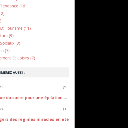
Tendance (16)
12)
)
Et Tourisme (11)
lture (9)
Sociaux (8)
in (7)
ement Et Loisirs (7)
IMEREZ AUSSI :
024
…
Technique du sucre pour une épilation douce
024
…
gers des régimes miracles en été