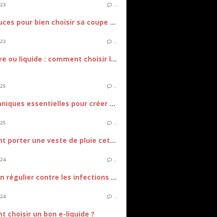
023
…
Des astuces pour bien choisir sa coupe de cheveux
023
…
En poudre ou liquide : comment choisir le bon fond de teint ?
025
…
Les techniques essentielles pour créer un filet durable
025
…
Comment porter une veste de pluie cet hiver
024
…
Entretien régulier contre les infections mobiles
024
…
 choisir un bon e-liquide ?