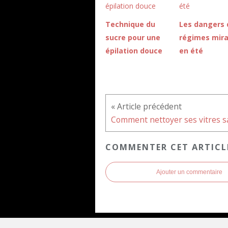
Technique du
Les dangers 
sucre pour une
régimes mira
épilation douce
en été
COMMENTER CET ARTICL
Ajouter un commentaire