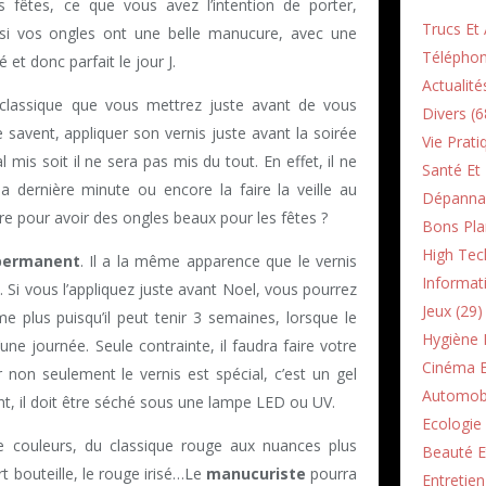
 fêtes, ce que vous avez l’intention de porter,
Trucs Et 
 si vos ongles ont une belle manucure, avec une
Téléphon
 et donc parfait le jour J.
Actualité
classique que vous mettrez juste avant de vous
Divers (6
 savent, appliquer son vernis juste avant la soirée
Vie Prati
l mis soit il ne sera pas mis du tout. En effet, il ne
Santé Et 
a dernière minute ou encore la faire la veille au
Dépannag
re pour avoir des ongles beaux pour les fêtes ?
Bons Pla
High Tec
-permanent
. Il a la même apparence que le vernis
Informati
. Si vous l’appliquez juste avant Noel, vous pourrez
Jeux (29)
e plus puisqu’il peut tenir 3 semaines, lorsque le
Hygiène E
d’une journée. Seule contrainte, il faudra faire votre
Cinéma E
non seulement le vernis est spécial, c’est un gel
Automobi
nt, il doit être séché sous une lampe LED ou UV.
Ecologie 
e couleurs, du classique rouge aux nuances plus
Beauté E
t bouteille, le rouge irisé…Le
manucuriste
pourra
Entretie