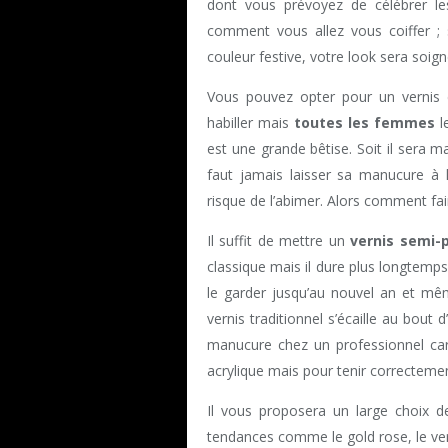
dont vous prévoyez de célébrer les
comment vous allez vous coiffer ;
couleur festive, votre look sera soigné
Vous pouvez opter pour un vernis 
habiller mais
toutes les femmes
le
est une grande bêtise. Soit il sera ma
faut jamais laisser sa manucure à l
risque de l’abimer. Alors comment fai
Il suffit de mettre un
vernis semi
classique mais il dure plus longtemps
le garder jusqu’au nouvel an et mêm
vernis traditionnel s’écaille au bout 
manucure chez un professionnel car 
acrylique mais pour tenir correcteme
Il vous proposera un large choix d
tendances comme le gold rose, le ver