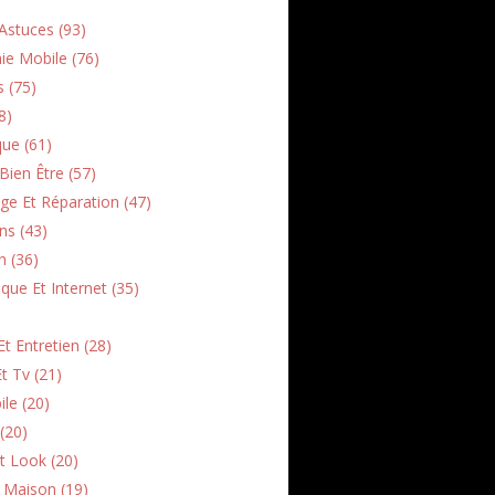
Astuces (93)
ie Mobile (76)
s (75)
8)
que (61)
Bien Être (57)
e Et Réparation (47)
ns (43)
h (36)
que Et Internet (35)
t Entretien (28)
t Tv (21)
le (20)
(20)
t Look (20)
n Maison (19)