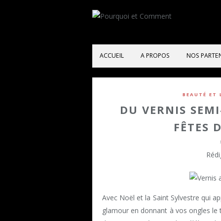
ACCUEIL
A PROPOS
NOS PARTE
BEAUTÉ ET
DU VERNIS SEM
FÊTES 
Rédi
Avec Noël et la Saint Sylvestre qui a
glamour en donnant à vos ongles le t