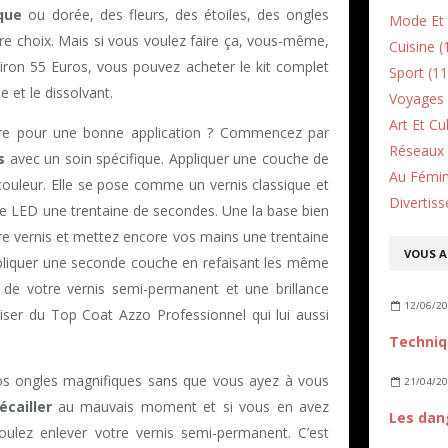
que
ou dorée, des fleurs, des étoiles, des ongles
Mode Et 
re choix. Mais si vous voulez faire ça, vous-même,
Cuisine (
viron 55 Euros, vous pouvez acheter le kit complet
Sport (11
e et le dissolvant.
Voyages 
Art Et Cu
ivre pour une bonne application ? Commencez par
Réseaux 
s
avec un soin spécifique. Appliquer une couche de
Au Fémin
 couleur. Elle se pose comme un vernis classique et
Divertiss
e LED une trentaine de secondes. Une la base bien
re vernis et mettez encore vos mains une trentaine
VOUS A
pliquer une seconde couche en refaisant les même
de votre vernis semi-permanent et une brillance
12/06/2
iliser du Top Coat Azzo Professionnel qui lui aussi
 vos ongles magnifiques sans que vous ayez à vous
21/04/2
’écailler
au mauvais moment et si vous en avez
Les dan
ulez enlever votre vernis semi-permanent. C’est