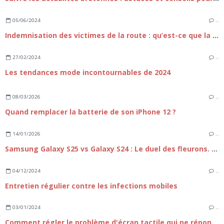
05/06/2024
…
Indemnisation des victimes de la route : qu’est-ce que la loi Badinter de 1985 ?
27/02/2024
…
Les tendances mode incontournables de 2024
08/03/2026
…
Quand remplacer la batterie de son iPhone 12 ?
14/01/2026
…
Samsung Galaxy S25 vs Galaxy S24 : Le duel des fleurons. Faut-il passer à la nouvelle génération ?
04/12/2024
…
Entretien régulier contre les infections mobiles
03/01/2024
…
Comment régler le problème d'écran tactile qui ne répond plus sur iPhone 15 ?