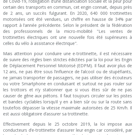
de Covid-19, l’obligation d’une distanciation sociale et la peur pour
certain des transports en commun, cet engin connait, depuis près
de 2 ans, un succès fulgurant. En 2020, 640 000 trottinettes
motorisées ont été vendues, un chiffre en hausse de 34% par
rapport à l’année précédente. Selon le président de la fédération
des professionnels de la micro-mobilité "Les ventes de
trottinettes électriques ont une nouvelle fois été supérieures à
celles du vélo à assistance électrique".
Mais attention pour conduire une e-trottinette, il est nécessaire
de suivre des règles bien strictes édictées par la loi pour les Engin
de Déplacement Personnel Motorisé (EDPM). Il faut avoir plus de
12 ans, ne pas être sous l’influence de l’alcool ou de stupéfiants,
ne jamais transporter de passagers, ne pas utiliser des écouteurs
ou votre Smartphone en conduisant et surtout ne pas rouler sur
les trottoirs et n’y stationner que si vous êtes sûr de ne pas
causer de gêne aux piétons. Il faut toujours circuler sur les pistes
et bandes cyclables lorsqu’il y en a bien sûr ou sur la route sans
toutefois dépasser la vitesse maximale autorisées de 25 Km/h. Il
est aussi obligatoire d’assurer sa trottinette.
Effectivement depuis le 25 octobre 2019, la loi impose aux
conducteurs d’e-trottinette d’assurer leur engin car considéré, par