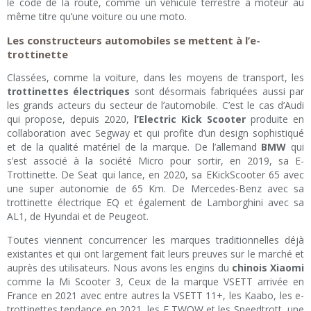
le code de la route, comme un véhicule terrestre à moteur au
même titre qu’une voiture ou une moto.
Les constructeurs automobiles se mettent à l’e-
trottinette
Classées, comme la voiture, dans les moyens de transport, les
trottinettes électriques
sont désormais fabriquées aussi par
les grands acteurs du secteur de l’automobile. C’est le cas d’Audi
qui propose, depuis 2020,
l’Electric Kick Scooter
produite en
collaboration avec Segway et qui profite d’un design sophistiqué
et de la qualité matériel de la marque. De l’allemand
BMW
qui
s’est associé à la société Micro pour sortir, en 2019, sa E-
Trottinette. De Seat qui lance, en 2020, sa EKickScooter 65 avec
une super autonomie de 65 Km. De Mercedes-Benz avec sa
trottinette électrique EQ et également de Lamborghini avec sa
AL1, de Hyundai et de Peugeot.
Toutes viennent concurrencer les marques traditionnelles déjà
existantes et qui ont largement fait leurs preuves sur le marché et
auprès des utilisateurs. Nous avons les engins du
chinois Xiaomi
comme la Mi Scooter 3, Ceux de la marque VSETT arrivée en
France en 2021 avec entre autres la VSETT 11+, les Kaabo, les e-
trottinettes tendance en 2021, les E TWOW et les Speedtrott, une