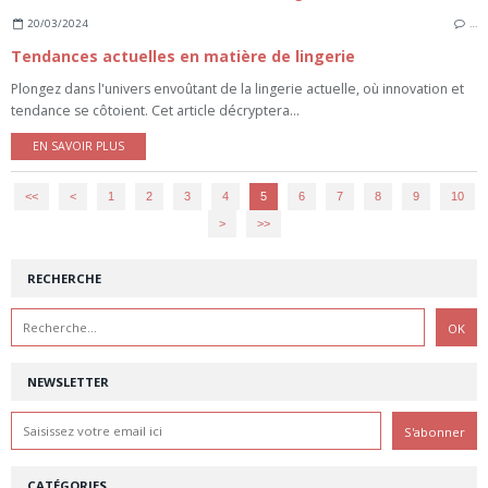
20/03/2024
…
Tendances actuelles en matière de lingerie
Plongez dans l'univers envoûtant de la lingerie actuelle, où innovation et
tendance se côtoient. Cet article décryptera...
EN SAVOIR PLUS
<<
<
1
2
3
4
5
6
7
8
9
10
20
30
>
>>
RECHERCHE
NEWSLETTER
CATÉGORIES