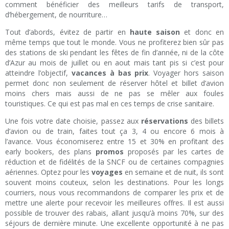
comment bénéficier des meilleurs tarifs de transport,
d’hébergement, de nourriture…
Tout d’abords, évitez de partir en
haute saison
et donc en
même temps que tout le monde. Vous ne profiterez bien sûr pas
des stations de ski pendant les fêtes de fin d’année, ni de la côte
d’Azur au mois de juillet ou en aout mais tant pis si c’est pour
atteindre l’objectif,
vacances à bas prix
. Voyager hors saison
permet donc non seulement de réserver hôtel et billet d’avion
moins chers mais aussi de ne pas se mêler aux foules
touristiques. Ce qui est pas mal en ces temps de crise sanitaire.
Une fois votre date choisie, passez aux
réservations
des billets
d’avion ou de train, faites tout ça 3, 4 ou encore 6 mois à
l’avance. Vous économiserez entre 15 et 30% en profitant des
early bookers, des plans
promos
proposés par les cartes de
réduction et de fidélités de la SNCF ou de certaines compagnies
aériennes. Optez pour les
voyages
en semaine et de nuit, ils sont
souvent moins couteux, selon les destinations. Pour les longs
courriers, nous vous recommandons de comparer les prix et de
mettre une alerte pour recevoir les meilleures offres. Il est aussi
possible de trouver des rabais, allant jusqu’à moins 70%, sur des
séjours de dernière minute. Une excellente opportunité à ne pas